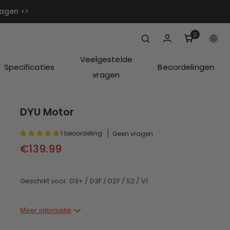
dagen >>
0
0
artikelen
Veelgestelde
Specificaties
Beoordelingen
vragen
DYU Motor
1 beoordeling
Geen vragen
€139.99
Geschikt voor: D3+ / D3F / D2F / S2 / V1
Meer informatie