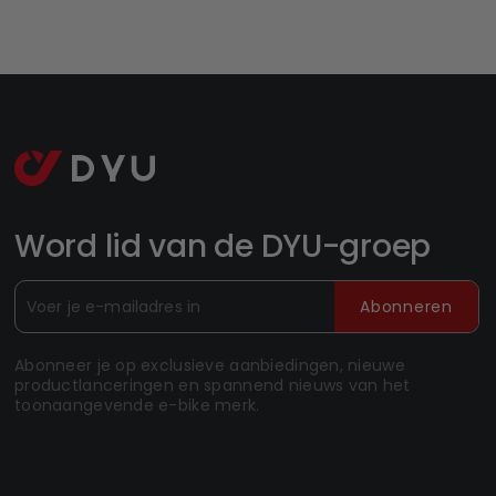
Word lid van de DYU-groep
Abonneren
Abonneer je op exclusieve aanbiedingen, nieuwe
productlanceringen en spannend nieuws van het
toonaangevende e-bike merk.