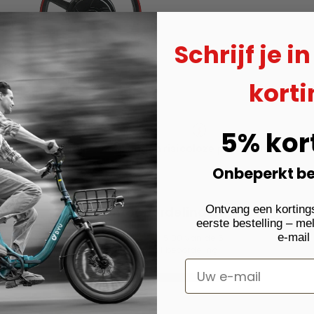
Schrijf je i
korti
5% kor
t lokaal magazijn
30 dagen risicoloze proefperiode
Onbeperkt b
Ontvang een korting
Klantbeoordelingen
eerste bestelling – me
e-mail
5.00 van de 5
Gebaseerd op 1 beoordeling
1
0
0