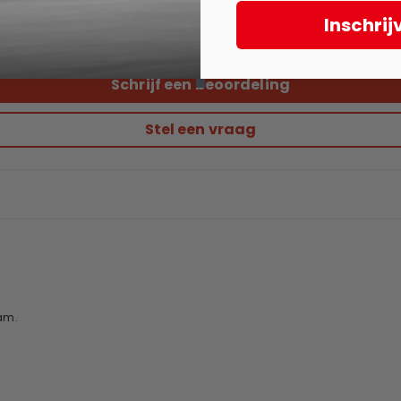
0
Inschrij
0
Schrijf een beoordeling
Stel een vraag
aam.