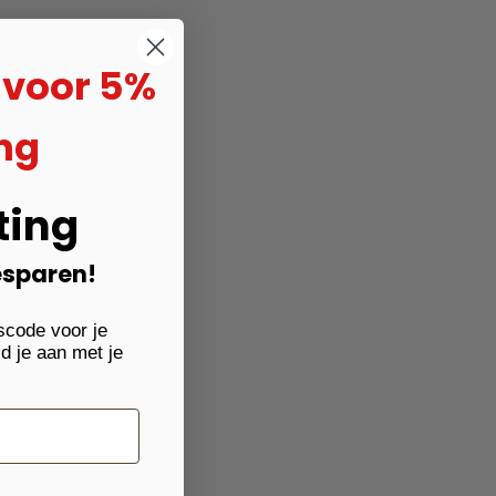
n voor 5%
ng
ting
esparen!
scode voor je
ld je aan met je