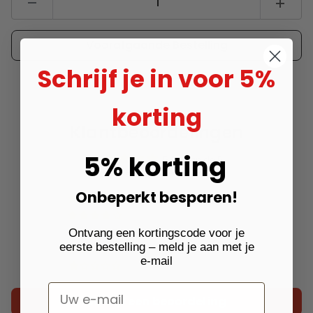
Aantal
Aantal
verlagen
verhoge
voor
voor
DYU
DYU
Voorafgaande Bestelling
Accu
Accu
Oplaadkabel
Oplaadk
Schrijf je in voor 5%
korting
Klantbeoordelingen
5% korting
5.00 van de 5
Gebaseerd op 1 beoordeling
Onbeperkt besparen!
1
0
Ontvang een kortingscode voor je
0
eerste bestelling – meld je aan met je
0
e-mail
0
Schrijf een beoordeling