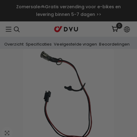
Doorgaan Naar Artikel
Zomersale🚲Gratis verzending voor e-bikes en
levering binnen 5-7 dagen >>
0
0
artikelen
Overzicht
Specificaties
Veelgestelde vragen
Beoordelingen