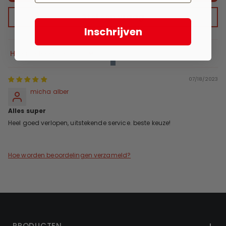
Stel een vraag
Inschrijven
Sort By
07/18/2023
micha alber
Alles super
Heel goed verlopen, uitstekende service. beste keuze!
Hoe worden beoordelingen verzameld?
PRODUCTEN